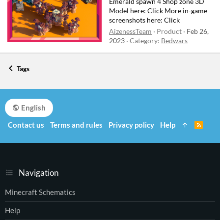
Emerald spawn 4 Shop zone 3D
Model here: Click More in-game
screenshots here: Click
AizenessTeam
Product
Feb 26,
2023
Category:
Bedwars
Tags
English
Contact us
Terms and rules
Privacy policy
Help
R
S
S
Navigation
Minecraft Schematics
Help