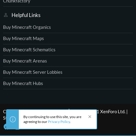
Chunkfactory
Helpful Links
Buy Minecraft Organics
Buy Minecraft Maps
Buy Minecraft Schematics
Buy Minecraft Arenas
Buy Minecraft Server Lobbies
Buy Minecraft Hubs
®
Community platform by XenForo
© 2010-2021 XenForo Ltd.
|
By continuing to use this site, you are
Style by ThemeHouse
agreeing to our
Privacy Policy
.