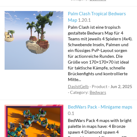
Palm Clash Tropical Bedwars
Map
1.20.1
Palm Clash ist eine tropisch
gestaltete Bedwars Map für 4
Teams mit jeweils 4 Spielern (4x4).
Schwebende Inseln, Palmen und
ein flüssiges PvP-Layout sorgen
für actionreiche Runden. Die
Größe von 170×170×70 ist ideal
für taktische Kämpfe, schnelle
Brückenfights und kontrollierte
Mitte...
DasIstGelb
Product
Jun 2, 2025
Category:
Bedwars
BedWars Pack - Minigame maps
0.1
BedWars Pack 4 maps with bright
palette in maps have: 4 Bronze
spawn 4 Diamond spawn 4