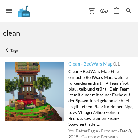
clean
Tags
Clean - BedWars Map
0.1
Clean - BedWars Map Eine
einfache BedWars Map, welche
folgendes enthält: - 4 Teams(rot,
blau, gelb und grün) - Dein Team
ist mit einer mit seiner Farbe auf
der Spawn-Insel gekennzeichnet -
Es gibt einen Platz für deinen Npc,
bzw. Villager/ Shop - einen
Bronze, sowie einen Eisen-
Spawner(in der...
YouBetterEagle
Product
Dec 8,
2018
Category:
Bedwars