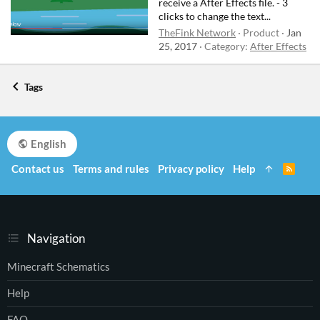
receive a After Effects file. - 3
clicks to change the text...
TheFink Network
Product
Jan
25, 2017
Category:
After Effects
Tags
English
Contact us
Terms and rules
Privacy policy
Help
R
S
S
Navigation
Minecraft Schematics
Help
FAQ