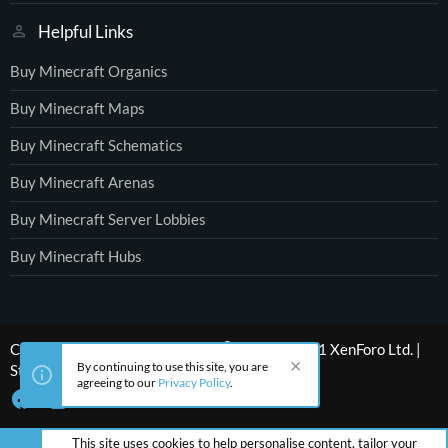
Helpful Links
Buy Minecraft Organics
Buy Minecraft Maps
Buy Minecraft Schematics
Buy Minecraft Arenas
Buy Minecraft Server Lobbies
Buy Minecraft Hubs
®
Community platform by XenForo
© 2010-2021 XenForo Ltd.
|
By continuing to use this site, you are
Style by ThemeHouse
agreeing to our
Privacy Policy
.
This site uses cookies to help personalise content, tailor your