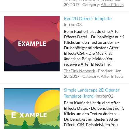
30, 2017
Category:
After Effects
Red 2D Opener Template
introm03
Beim Kauf erhälst du eine After
Effects Datei. - Du benötigst nur 2
Klicks um den Text zu ändern. -
Du benötigst mindestens After
Effects CS4. - Die Musik ist
änderbar. Beispielvideo You
receive a After Effects file...
TheFink Network
Product
Jan
28, 2017
Category:
After Effects
Simple Landscape 2D Opener
Template (Intro)
introm02
Beim Kauf erhälst du eine After
Effects Datei. - Du benötigst nur 3
Klicks um den Text zu ändern. -
Du benötigst mindestens After
Effects CS4. Beispielvideo You