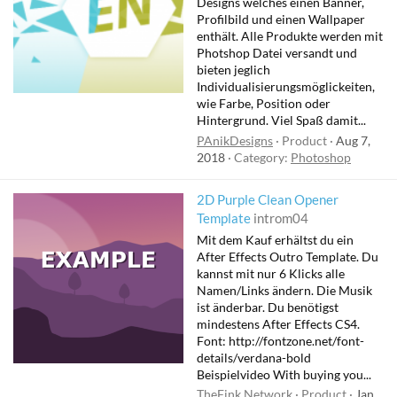
Designs welches einen Banner,
Profilbild und einen Wallpaper
enthält. Alle Produkte werden mit
Photshop Datei versandt und
bieten jeglich
Individualisierungsmöglickeiten,
wie Farbe, Position oder
Hintergrund. Viel Spaß damit...
PAnikDesigns
Product
Aug 7,
2018
Category:
Photoshop
2D Purple Clean Opener
Template
introm04
Mit dem Kauf erhältst du ein
After Effects Outro Template. Du
kannst mit nur 6 Klicks alle
Namen/Links ändern. Die Musik
ist änderbar. Du benötigst
mindestens After Effects CS4.
Font: http://fontzone.net/font-
details/verdana-bold
Beispielvideo With buying you...
TheFink Network
Product
Jan