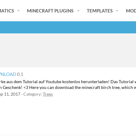
ATICS
MINECRAFT PLUGINS
TEMPLATES
MOD
OWNLOAD
0.1
rke aus dem Tutorial auf Youtube kostenlos herunterladen! Das Tutorial 
 Geschenk! <3 Here you can download the minecraft birch tree, which was
ep 11, 2017
Category:
Trees