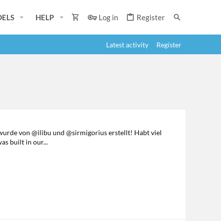
ELS
HELP
Log in
Register
Latest activity
Register
wurde von @ilibu und @sirmigorius erstellt! Habt viel
 built in our...