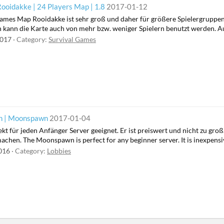
ooidakke | 24 Players Map | 1.8
2017-01-12
ames Map Rooidakke ist sehr groß und daher für größere Spielergruppen ge
h kann die Karte auch von mehr bzw. weniger Spielern benutzt werden. A
2017
Category:
Survival Games
wn | Moonspawn
2017-01-04
t für jeden Anfänger Server geeignet. Er ist preiswert und nicht zu gro
achen. The Moonspawn is perfect for any beginner server. It is inexpensiv
2016
Category:
Lobbies