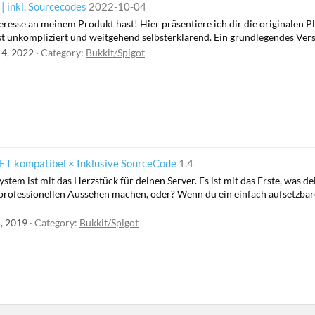
nkl. Sourcecodes
2022-10-04
teresse an meinem Produkt hast! Hier präsentiere ich dir die originalen
 ist unkompliziert und weitgehend selbsterklärend. Ein grundlegendes Ver
 4, 2022
Category:
Bukkit/Spigot
T kompatibel × Inklusive SourceCode
1.4
tem ist mit das Herzstück für deinen Server. Es ist mit das Erste, was d
rofessionellen Aussehen machen, oder? Wenn du ein einfach aufsetzbares
5, 2019
Category:
Bukkit/Spigot