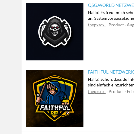
QSG.WORLD NETZWER
Hallo! Es freut mich seh
an. Systemvoraussetzungen
thepxscxl
Product
Aug
FAITHFUL NETZWERK 
Hallo! Schön, dass du In
sind einfach einzurichte
thepxscxl
Product
Feb