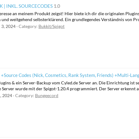
 | INKL. SOURCECODES
1.0
teresse an meinem Produkt zeigst! Hier biete ich dir die originalen Plugi
n und weitgehend selbsterklärend. Ein grundlegendes Verständnis von Prog
 3, 2024
Category:
Bukkit/Spigot
| +Source Codes (Nick, Cosmetics, Rank System, Friends) +Multi-La
 Plugins & ein Server-Backup vom Cyled.de Server an. Die Einrichtung ist 
 Server wurde mit der Spigot-1.20.4 programmiert. Der Server erkennt 
1, 2024
Category:
Bungeecord