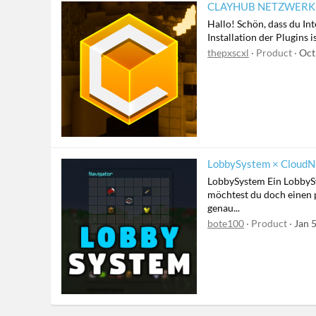
CLAYHUB NETZWERK | i
Hallo! Schön, dass du In
Installation der Plugins
thepxscxl
Product
Oct
LobbySystem × CloudNE
LobbySystem Ein LobbySys
möchtest du doch einen p
genau...
bote100
Product
Jan 