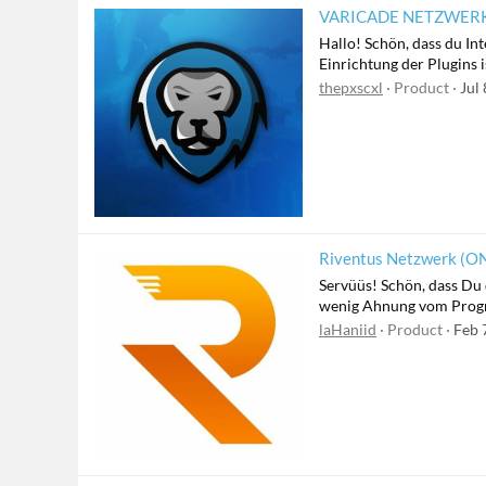
VARICADE NETZWERK | 
Hallo! Schön, dass du In
Einrichtung der Plugins 
thepxscxl
Product
Jul
Riventus Netzwerk (
Servüüs! Schön, dass Du d
wenig Ahnung vom Progra
laHaniid
Product
Feb 