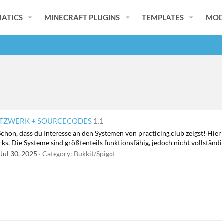
ATICS
MINECRAFT PLUGINS
TEMPLATES
MOD
ETZWERK + SOURCECODES
1.1
hön, dass du Interesse an den Systemen von practicing.club zeigst! Hier 
. Die Systeme sind größtenteils funktionsfähig, jedoch nicht vollständig f
Jul 30, 2025
Category:
Bukkit/Spigot