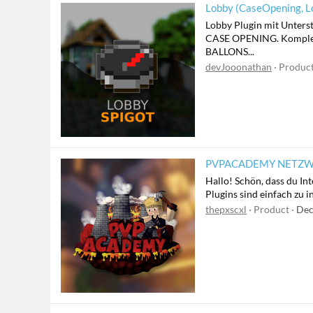
Lobby (CaseOpening, Lo
Lobby Plugin mit Unters
CASE OPENING. Komplett 
BALLONS...
devJooonathan
Produc
PVPACADEMY NETZWERK
Hallo! Schön, dass du In
Plugins sind einfach zu 
thepxscxl
Product
Dec