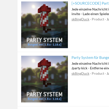
[+SOURCECODE] Party 
Jede einzelne Nachricht 
invite - Lade einen Spiel
sk8ingDuck
Product
J
Party System für Bunge
Jede einzelne Nachricht i
/party kick - Entferne ein
sk8ingDuck
Product
J