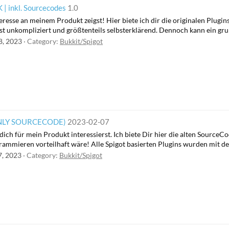
inkl. Sourcecodes
1.0
teresse an meinem Produkt zeigst! Hier biete ich dir die originalen Plug
ist unkompliziert und größtenteils selbsterklärend. Dennoch kann ein gr
 8, 2023
Category:
Bukkit/Spigot
ONLY SOURCECODE)
2023-02-07
ich für mein Produkt interessierst. Ich biete Dir hier die alten SourceCo
mmieren vorteilhaft wäre! Alle Spigot basierten Plugins wurden mit d
7, 2023
Category:
Bukkit/Spigot