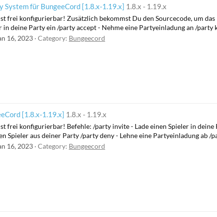
System für BungeeCord [1.8.x-1.19.x]
1.8.x - 1.19.x
ist frei konfigurierbar! Zusätzlich bekommst Du den Sourcecode, um das 
er in deine Party ein /party accept - Nehme eine Partyeinladung an /party ki
an 16, 2023
Category:
Bungeecord
eCord [1.8.x-1.19.x]
1.8.x - 1.19.x
st frei konfigurierbar! Befehle: /party invite - Lade einen Spieler in dei
en Spieler aus deiner Party /party deny - Lehne eine Partyeinladung ab /party 
an 16, 2023
Category:
Bungeecord