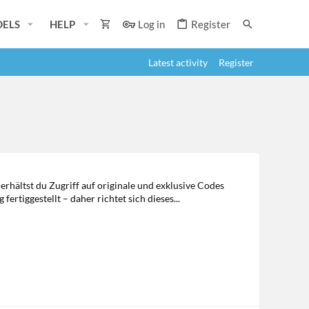
ELS
HELP
Log in
Register
Latest activity
Register
erhältst du Zugriff auf originale und exklusive Codes
ertiggestellt – daher richtet sich dieses...