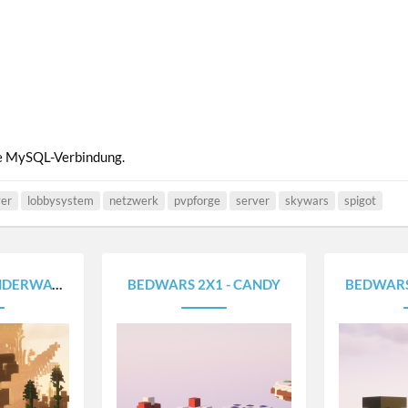
ine MySQL-Verbindung.
ver
lobbysystem
netzwerk
pvpforge
server
skywars
spigot
D (OCEAN STYLE)
BEDWARS 2X1 - CANDY
BEDWARS