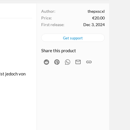
Author
thepxscxl
Price
€20.00
First release
Dec 3, 2024
Get support
Share this product
Reddit
Pinterest
WhatsApp
Email
Link
ist jedoch von