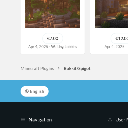
€7.00
€12.0
Apr 4, 2025
Waiting Lobbies
Apr 4, 2025
Minecraft Plugins
Bukkit/Spigot
English
Navigation
User