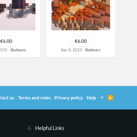
€6.00
€6.00
2025
Bedwars
Apr 4, 2025
Bedwars
tact us
Terms and rules
Privacy policy
Help
R
S
S
Helpful Links