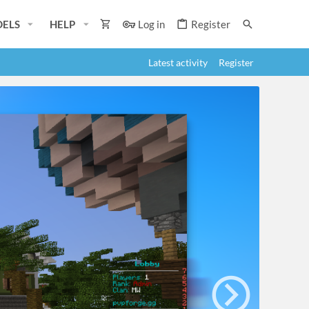
ELS
HELP
Log in
Register
Latest activity
Register