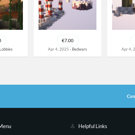
0
€7.00
Lobbies
Apr 4, 2025
Bedwars
Apr 4, 
Con
 Menu
Helpful Links