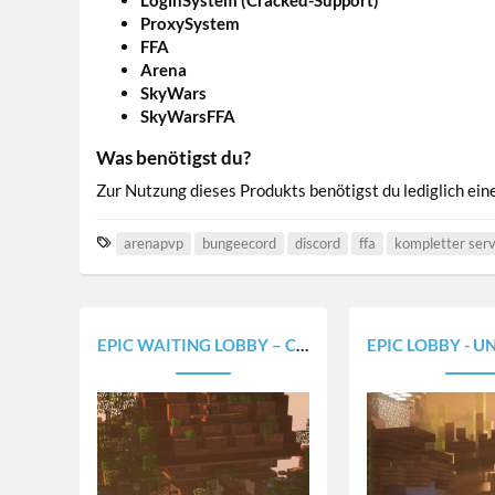
ProxySystem
FFA
Arena
SkyWars
SkyWarsFFA
Was benötigst du?
Zur Nutzung dieses Produkts benötigst du lediglich e
T
arenapvp
bungeecord
discord
ffa
kompletter ser
a
g
s
EPIC WAITING LOBBY – COTTAGE
EPIC LOBBY - UNDERWATER-WORL