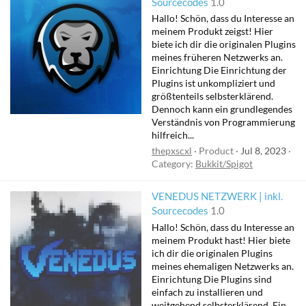
Sourcecodes
1.0
Hallo! Schön, dass du Interesse an
meinem Produkt zeigst! Hier
biete ich dir die originalen Plugins
meines früheren Netzwerks an.
Einrichtung Die Einrichtung der
Plugins ist unkompliziert und
größtenteils selbsterklärend.
Dennoch kann ein grundlegendes
Verständnis von Programmierung
hilfreich...
thepxscxl
Product
Jul 8, 2023
Category:
Bukkit/Spigot
VENEDUS NETZWERK | inkl.
Sourcecodes
1.0
Hallo! Schön, dass du Interesse an
meinem Produkt hast! Hier biete
ich dir die originalen Plugins
meines ehemaligen Netzwerks an.
Einrichtung Die Plugins sind
einfach zu installieren und
weitgehend selbsterklärend. Ein