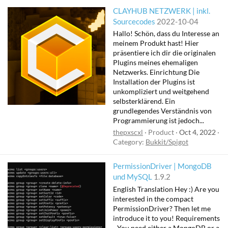
CLAYHUB NETZWERK | inkl.
Sourcecodes
2022-10-04
Hallo! Schön, dass du Interesse an
meinem Produkt hast! Hier
präsentiere ich dir die originalen
Plugins meines ehemaligen
Netzwerks. Einrichtung Die
Installation der Plugins ist
unkompliziert und weitgehend
selbsterklärend. Ein
grundlegendes Verständnis von
Programmierung ist jedoch...
thepxscxl
Product
Oct 4, 2022
Category:
Bukkit/Spigot
PermissionDriver | MongoDB
und MySQL
1.9.2
English Translation Hey :) Are you
interested in the compact
PermissionDriver? Then let me
introduce it to you! Requirements
- You need either a MongoDB or a