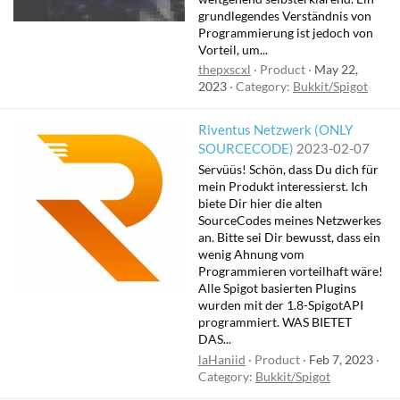
grundlegendes Verständnis von
Programmierung ist jedoch von
Vorteil, um...
thepxscxl
Product
May 22,
2023
Category:
Bukkit/Spigot
Riventus Netzwerk (ONLY
SOURCECODE)
2023-02-07
Servüüs! Schön, dass Du dich für
mein Produkt interessierst. Ich
biete Dir hier die alten
SourceCodes meines Netzwerkes
an. Bitte sei Dir bewusst, dass ein
wenig Ahnung vom
Programmieren vorteilhaft wäre!
Alle Spigot basierten Plugins
wurden mit der 1.8-SpigotAPI
programmiert. WAS BIETET
DAS...
laHaniid
Product
Feb 7, 2023
Category:
Bukkit/Spigot