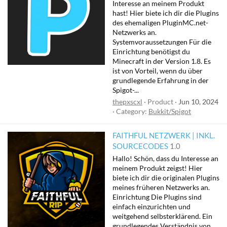
Interesse an meinem Produkt
hast! Hier biete ich dir die Plugins
des ehemaligen PluginMC.net-
Netzwerks an.
Systemvoraussetzungen Für die
Einrichtung benötigst du
Minecraft in der Version 1.8. Es
ist von Vorteil, wenn du über
grundlegende Erfahrung in der
Spigot-...
thepxscxl
Product
Jun 10, 2024
Category:
Bukkit/Spigot
FAITHFUL NETZWERK | INKL.
SOURCECODES
1.0
Hallo! Schön, dass du Interesse an
meinem Produkt zeigst! Hier
biete ich dir die originalen Plugins
meines früheren Netzwerks an.
Einrichtung Die Plugins sind
einfach einzurichten und
weitgehend selbsterklärend. Ein
grundlegendes Verständnis von