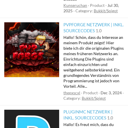
Kunseruchan
Product
Jul 30,
2025
Category:
Bukkit/Spigot
PVPFORGE NETZWERK | INKL.
SOURCECODES
1.0
Hallo! Schön, dass du Interesse an
meinem Produkt zeigst! Hier
biete ich dir die originalen Plugins
meines früheren Netzwerks an.
Einrichtung Die Plugins sind
einfach einzurichten und
weitgehend selbsterklärend. Ein
grundlegendes Verständnis von
Programmierung ist jedoch von
Vorteil. Alle...
thepxscxl
Product
Dec 3, 2024
Category:
Bukkit/Spigot
PLUGINMC NETZWERK |
INKL. SOURCECODES
1.0
Hallo! Es freut mich, dass du