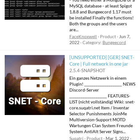
MySQL database - at least Spigot
1.8.8 and Bungeecord 1.17 must
be installed Finally the functions!
Both the groups and the users
are...
FaceKnoxwell
Product
Jun 7,
2022
Category:
Bungeecord
[UNSUPPORTED] [GER] SNET-
Core | Full network in one jar
2.5.4-SNAPSHOT
Ein ganzes Netzwerk in einem
Plugin! ____________________ NEWS
Discord-Server
____________________ FEATURES-
LIST (nicht vollständig) Wiki: snet-
core.suqatri.net Item / Inventar
Selector Punishments JoinMe
Multiversion-Support MOTD
Wartungen Clan System Freunde
System AntiAlt Server Signs...
Suqatri
Product
Mar 1, 2022