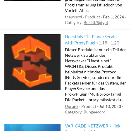
Programmierung ist jedoch von
Vorteil. Alle...
thepxscxl
Product
Feb 1, 2024
Category:
Bukkit/Spigot
UnestiaNET - PlayerService
with ProxyPlugin
1.19 - 1.20
Dieser Produkt ist nur ein Teil der
Netzwerk Struktur des
Netzwerkes "Unestia.net".
WICHTIG: Dieses Produkt
beinhaltet nicht das Protocol
(Netty Service) sondern nur die
Packets selber für das System, den
PlayerService und das
ProxyPlugin (Multiproxy fähig)
Die Packet Library müsstest du...
Uprank
Product
Jul 10, 2023
Category:
Bungeecord
VARICADE NETZWERK | inkl.