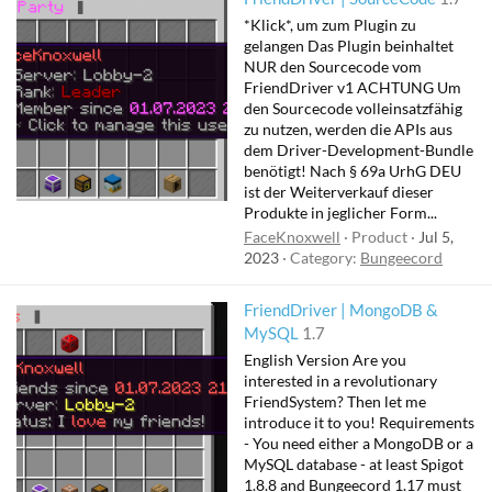
*Klick*, um zum Plugin zu
gelangen Das Plugin beinhaltet
NUR den Sourcecode vom
FriendDriver v1 ACHTUNG Um
den Sourcecode volleinsatzfähig
zu nutzen, werden die APIs aus
dem Driver-Development-Bundle
benötigt! Nach § 69a UrhG DEU
ist der Weiterverkauf dieser
Produkte in jeglicher Form...
FaceKnoxwell
Product
Jul 5,
2023
Category:
Bungeecord
FriendDriver | MongoDB &
MySQL
1.7
English Version Are you
interested in a revolutionary
FriendSystem? Then let me
introduce it to you! Requirements
- You need either a MongoDB or a
MySQL database - at least Spigot
1.8.8 and Bungeecord 1.17 must