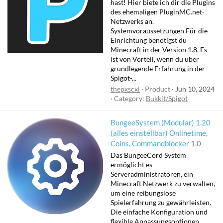
hast! Hier biete ich dir die Plugins
des ehemaligen PluginMC.net-
Netzwerks an.
Systemvoraussetzungen Für die
Einrichtung benötigst du
Minecraft in der Version 1.8. Es
ist von Vorteil, wenn du über
grundlegende Erfahrung in der
Spigot-...
thepxscxl
Product
Jun 10, 2024
Category:
Bukkit/Spigot
BungeeSystem (Modular) 1.20
(alles einstellbar) Onlinetime,
Coins, Commandblocker
1.0
Das BungeeCord System
ermöglicht es
Serveradministratoren, ein
Minecraft Netzwerk zu verwalten,
um eine reibungslose
Spielerfahrung zu gewährleisten.
Die einfache Konfiguration und
flexible Anpassungsoptionen