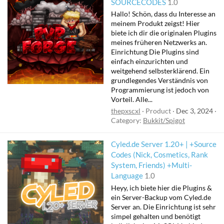
SOURCECODES
1.0
Hallo! Schön, dass du Interesse an
meinem Produkt zeigst! Hier
biete ich dir die originalen Plugins
meines früheren Netzwerks an.
Einrichtung Die Plugins sind
einfach einzurichten und
weitgehend selbsterklärend. Ein
grundlegendes Verständnis von
Programmierung ist jedoch von
Vorteil. Alle...
thepxscxl
Product
Dec 3, 2024
Category:
Bukkit/Spigot
Cyled.de Server 1.20+ | +Source
Codes (Nick, Cosmetics, Rank
System, Friends) +Multi-
Language
1.0
Heyy, ich biete hier die Plugins &
ein Server-Backup vom Cyled.de
Server an. Die Einrichtung ist sehr
simpel gehalten und benötigt