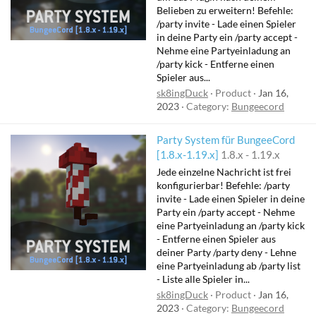
Belieben zu erweitern! Befehle:
/party invite - Lade einen Spieler
in deine Party ein /party accept -
Nehme eine Partyeinladung an
/party kick - Entferne einen
Spieler aus...
sk8ingDuck
Product
Jan 16,
2023
Category:
Bungeecord
Party System für BungeeCord
[1.8.x-1.19.x]
1.8.x - 1.19.x
Jede einzelne Nachricht ist frei
konfigurierbar! Befehle: /party
invite - Lade einen Spieler in deine
Party ein /party accept - Nehme
eine Partyeinladung an /party kick
- Entferne einen Spieler aus
deiner Party /party deny - Lehne
eine Partyeinladung ab /party list
- Liste alle Spieler in...
sk8ingDuck
Product
Jan 16,
2023
Category:
Bungeecord