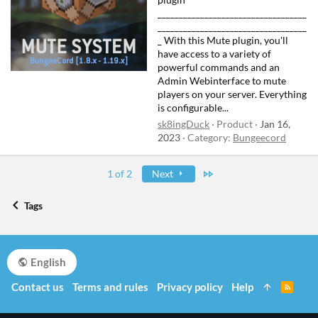
___________________________________
___________________________________
_ With this Mute plugin, you'll
have access to a variety of
powerful commands and an
Admin Webinterface to mute
players on your server. Everything
is configurable...
sk8ingDuck
Product
Jan 16,
2023
Category:
Bungeecord
Last
1 of 2
Next
Tags
English
Contact us
Terms and rules
Privacy policy
Help
R
S
S