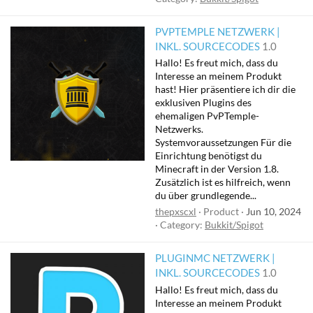
PVPTEMPLE NETZWERK |
INKL. SOURCECODES
1.0
Hallo! Es freut mich, dass du
Interesse an meinem Produkt
hast! Hier präsentiere ich dir die
exklusiven Plugins des
ehemaligen PvPTemple-
Netzwerks.
Systemvoraussetzungen Für die
Einrichtung benötigst du
Minecraft in der Version 1.8.
Zusätzlich ist es hilfreich, wenn
du über grundlegende...
thepxscxl
Product
Jun 10, 2024
Category:
Bukkit/Spigot
PLUGINMC NETZWERK |
INKL. SOURCECODES
1.0
Hallo! Es freut mich, dass du
Interesse an meinem Produkt