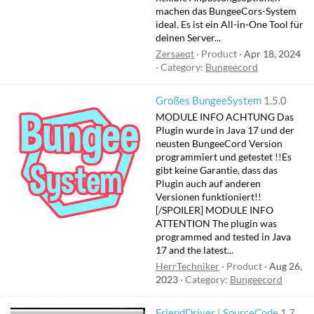
machen das BungeeCors-System
ideal. Es ist ein All-in-One Tool für
deinen Server...
Zersaeqt
Product
Apr 18, 2024
Category:
Bungeecord
Großes BungeeSystem
1.5.0
MODULE INFO ACHTUNG Das
Plugin wurde in Java 17 und der
neusten BungeeCord Version
programmiert und getestet !!Es
gibt keine Garantie, dass das
Plugin auch auf anderen
Versionen funktioniert!!
[/SPOILER] MODULE INFO
ATTENTION The plugin was
programmed and tested in Java
17 and the latest...
HerrTechniker
Product
Aug 26,
2023
Category:
Bungeecord
FriendDriver | SourceCode
1.7