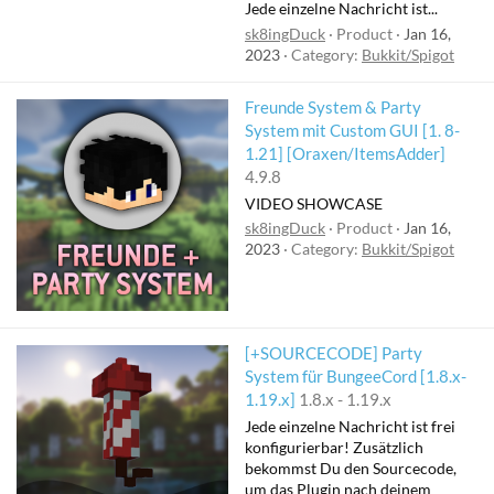
Jede einzelne Nachricht ist...
sk8ingDuck
Product
Jan 16,
2023
Category:
Bukkit/Spigot
Freunde System & Party
System mit Custom GUI [1. 8-
F
1.21] [Oraxen/ItemsAdder]
e
4.9.8
a
VIDEO SHOWCASE
t
sk8ingDuck
Product
Jan 16,
u
2023
Category:
Bukkit/Spigot
r
e
d
[+SOURCECODE] Party
System für BungeeCord [1.8.x-
1.19.x]
1.8.x - 1.19.x
Jede einzelne Nachricht ist frei
konfigurierbar! Zusätzlich
bekommst Du den Sourcecode,
um das Plugin nach deinem