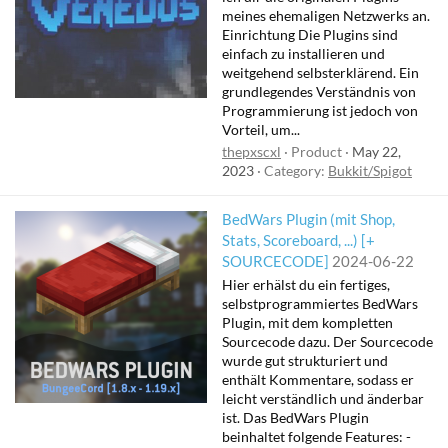
meines ehemaligen Netzwerks an.
Einrichtung Die Plugins sind
einfach zu installieren und
weitgehend selbsterklärend. Ein
grundlegendes Verständnis von
Programmierung ist jedoch von
Vorteil, um...
thepxscxl
Product
May 22,
2023
Category:
Bukkit/Spigot
BedWars Plugin (mit Shop,
Stats, Scoreboard, ...) [+
SOURCECODE]
2024-06-22
Hier erhälst du ein fertiges,
selbstprogrammiertes BedWars
Plugin, mit dem kompletten
Sourcecode dazu. Der Sourcecode
wurde gut strukturiert und
enthält Kommentare, sodass er
leicht verständlich und änderbar
ist. Das BedWars Plugin
beinhaltet folgende Features: -