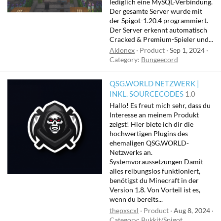
lediglich eine MySQL-Verbindung.
Der gesamte Server wurde mit
der Spigot-1.20.4 programmiert.
Der Server erkennt automatisch
Cracked & Premium-Spieler und...
Aklonex
Product
Sep 1, 2024
Category:
Bungeecord
QSG.WORLD NETZWERK |
INKL. SOURCECODES
1.0
Hallo! Es freut mich sehr, dass du
Interesse an meinem Produkt
zeigst! Hier biete ich dir die
hochwertigen Plugins des
ehemaligen QSG.WORLD-
Netzwerks an.
Systemvoraussetzungen Damit
alles reibungslos funktioniert,
benötigst du Minecraft in der
Version 1.8. Von Vorteil ist es,
wenn du bereits...
thepxscxl
Product
Aug 8, 2024
Category:
Bukkit/Spigot