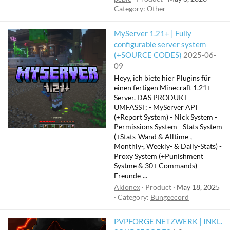
Category:
Other
MyServer 1.21+ | Fully
configurable server system
(+SOURCE CODES)
2025-06-
09
Heyy, ich biete hier Plugins für
einen fertigen Minecraft 1.21+
Server. DAS PRODUKT
UMFASST: - MyServer API
(+Report System) - Nick System -
Permissions System - Stats System
(+Stats-Wand & Alltime-,
Monthly-, Weekly- & Daily-Stats) -
Proxy System (+Punishment
Systme & 30+ Commands) -
Freunde-...
Aklonex
Product
May 18, 2025
Category:
Bungeecord
PVPFORGE NETZWERK | INKL.