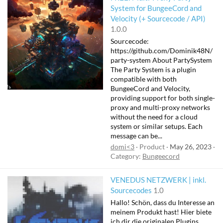
System for BungeeCord and
F
Velocity (+ Sourcecode / API)
e
1.0.0
a
Sourcecode:
t
https://github.com/Dominik48N/
u
party-system About PartySystem
The Party System is a plugin
r
compatible with both
e
BungeeCord and Velocity,
d
providing support for both single-
proxy and multi-proxy networks
without the need for a cloud
system or similar setups. Each
message can be...
domi<3
Product
May 26, 2023
Category:
Bungeecord
VENEDUS NETZWERK | inkl.
Sourcecodes
1.0
Hallo! Schön, dass du Interesse an
meinem Produkt hast! Hier biete
ich dir die originalen Plugins