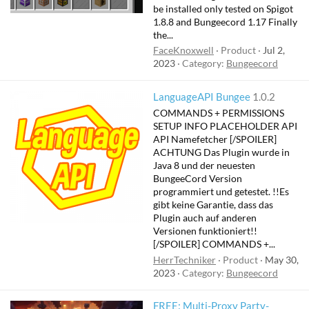
be installed only tested on Spigot
1.8.8 and Bungeecord 1.17 Finally
the...
FaceKnoxwell
Product
Jul 2,
2023
Category:
Bungeecord
LanguageAPI Bungee
1.0.2
COMMANDS + PERMISSIONS
SETUP INFO PLACEHOLDER API
API Namefetcher [/SPOILER]
ACHTUNG Das Plugin wurde in
Java 8 und der neuesten
BungeeCord Version
programmiert und getestet. !!Es
gibt keine Garantie, dass das
Plugin auch auf anderen
Versionen funktioniert!!
[/SPOILER] COMMANDS +...
HerrTechniker
Product
May 30,
2023
Category:
Bungeecord
FREE: Multi-Proxy Party-