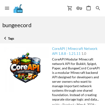
bungeecord
Tags
CoreAPI | Minecraft Network
API 1.8.8 - 1.21.11
1.0
CoreAPI Modular Minecraft
network API for Bukkit, Spigot,
Paper, and BungeeCord CoreAPI
is a modular Minecraft backend
API designed for developers and
server owners who want to
manage important network
systems through one shared
foundation. Instead of creating
separate storage logic and data...
pcblc
Product
May 6, 2026