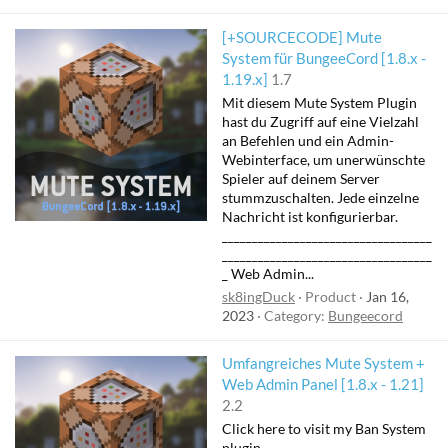
[+SOURCECODE] Mute
System für BungeeCord [1.8.x -
1.19.x]
1.7
Mit diesem Mute System Plugin
hast du Zugriff auf eine Vielzahl
an Befehlen und ein Admin-
Webinterface, um unerwünschte
Spieler auf deinem Server
stummzuschalten. Jede einzelne
Nachricht ist konfigurierbar.
___________________________________
___________________________________
_ Web Admin...
sk8ingDuck
Product
Jan 16,
2023
Category:
Bungeecord
Umfangreiches Mute System +
Web Admin Panel [1.8.x - 1.21]
2.2
Click here to visit my Ban System
plugin