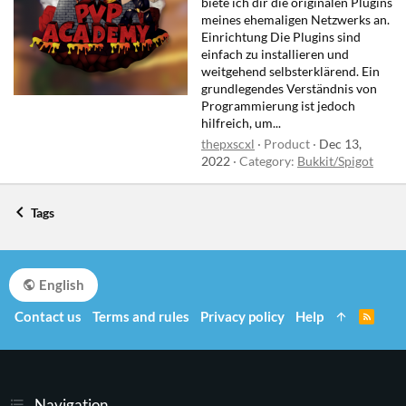
biete ich dir die originalen Plugins
meines ehemaligen Netzwerks an.
Einrichtung Die Plugins sind
einfach zu installieren und
weitgehend selbsterklärend. Ein
grundlegendes Verständnis von
Programmierung ist jedoch
hilfreich, um...
thepxscxl
Product
Dec 13,
2022
Category:
Bukkit/Spigot
Tags
English
Contact us
Terms and rules
Privacy policy
Help
R
S
S
Navigation