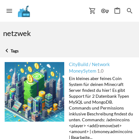
netzwek
Tags
CityBuild / Network
MoneySytem
1.0
Ein kleines aber feines Coin
System für deinen Minecraft
Server findest du hier! Es gibt
Support für 2 Datenbank Typen
MySQL und MongoDB.
Commands und Permissions
inklusive Beschreibung findest du
unten. Commands: /admincoins
<player> <add|remove|set>
<amount> | cbmoney.admincoins
| Bearbeite...