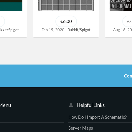
€6.00
€6
kkit/Spigot
Feb 15, 2020
Bukkit/Spigot
Aug 16, 2
Con
 Menu
Helpful Links
How Do I Import A Schematic?
Server Maps