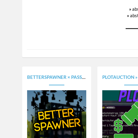
»
ab
»
abs
━━━━
BETTERSPAWNER × PASSIVESPAWNER | OREGENERATOR | AFK-SPAWNER [1.8.X - 1.20.X]
PLOTAUCTION » VERSTEIGERE PLOTS