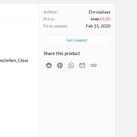
Author
Dyroxplays
Price
€6.00
€7.00
First release
Feb 15, 2020
Get support
Share this product
mstellen, Clear
Reddit
Pinterest
WhatsApp
Email
Link