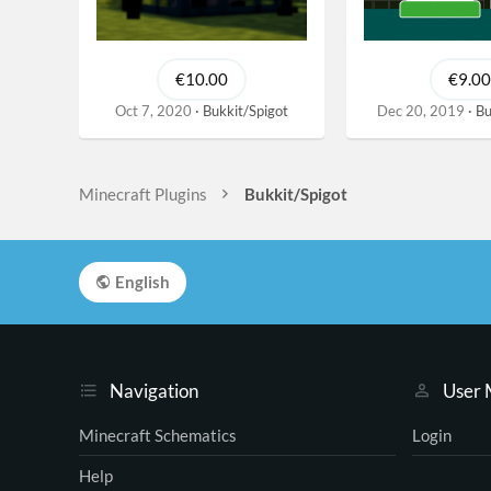
€10.00
€9.00
Oct 7, 2020
Bukkit/Spigot
Dec 20, 2019
Bu
Minecraft Plugins
Bukkit/Spigot
English
Navigation
User
Minecraft Schematics
Login
Help