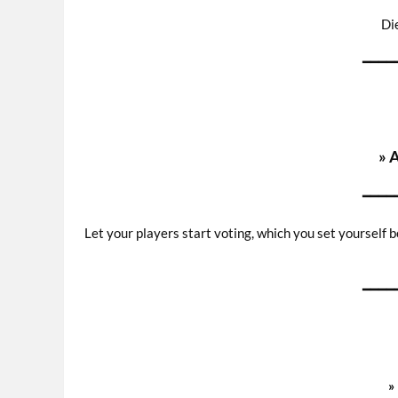
Di
━━━━
» 
━━━━
Let your players start voting, which you set yourself b
━━━━
»