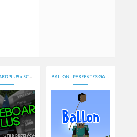
 + ACTIONBAR + BOSSBAR × PLACEHOLDERAPI [1.8.X - 1.20.X]
BALLON | PERFEKTES GADGET FÜR DEIN SERVER, NUTZE KÖPFE ALS BALLON [1.8.X - 1.20.X]