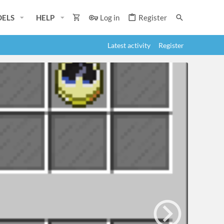
ELS
HELP
Log in
Register
Latest activity
Register