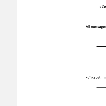
»
Co
All messages
━━━━
»
/fixabstim
━━━━