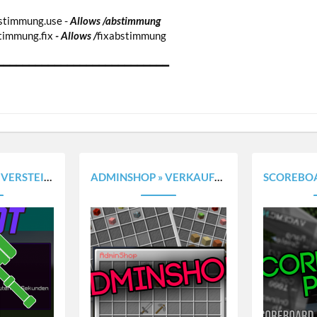
stimmung.use -
Allows /abstimmung
timmung.fix
-
Allows /
fixabstimmung
━━━━━━━━━━━━━━━━━━━━━━━━━━━
! [1.8.X - 1.20.X]
ADMINSHOP » VERKAUFE ITEMS & BLÖCKE AUF DEINEM SERVER MIT KATEGORIEN [1.8.X - 1.20.X]
SCOREBOARDPLUS » SCOREBOARD + TABLIST & CHAT