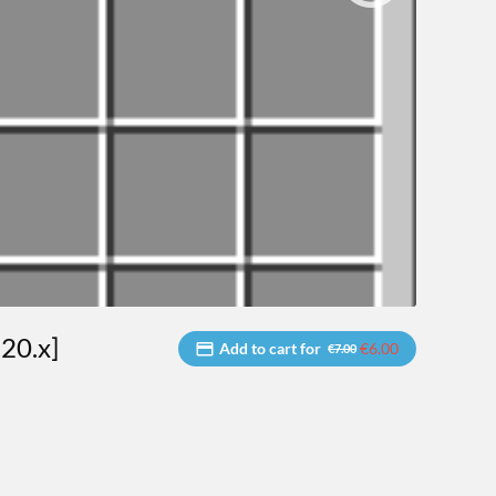
20.x]
Add to cart for
€6.00
€7.00