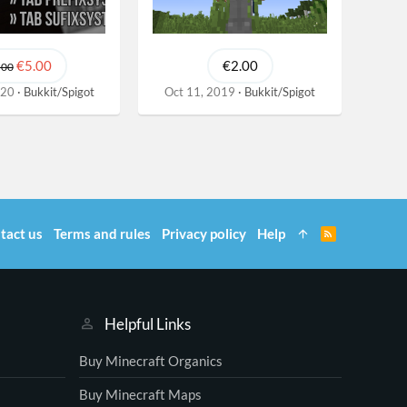
€5.00
€2.00
.00
020
Bukkit/Spigot
Oct 11, 2019
Bukkit/Spigot
tact us
Terms and rules
Privacy policy
Help
R
S
S
Helpful Links
Buy Minecraft Organics
Buy Minecraft Maps