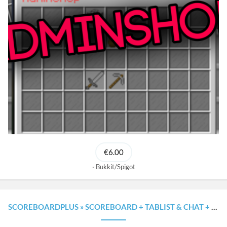
€6.00
Bukkit/Spigot
SCOREBOARDPLUS » SCOREBOARD + TABLIST & CHAT + ACTIONBAR + BOSSBAR × PLACEHOLDERAPI [1.8.X - 1.20.X]