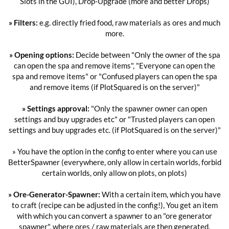
Slots in the GUI), Drop-Upgrade (more and better Drops)
» Filters:
e.g. directly fried food, raw materials as ores and much
more.
» Opening
options:
Decide between "Only the owner of the spa
can open the spa and remove items", "Everyone can open the
spa and remove items" or "Confused players can open the spa
and remove items (if PlotSquared is on the server)"
» Settings approval:
"Only the spawner owner can open
settings and buy upgrades etc" or "Trusted players can open
settings and buy upgrades etc. (if PlotSquared is on the server)"
» You have the option in the config to enter where you can use
BetterSpawner (everywhere, only allow in certain worlds, forbid
certain worlds, only allow on plots, on plots)
» Ore-Generator-Spawner:
With a certain item, which you have
to craft (recipe can be adjusted in the config!), You get an item
with which you can convert a spawner to an "ore generator
spawner", where ores / raw materials are then generated.