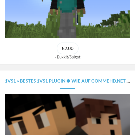
€2.00
Bukkit/Spigot
1VS1 » BESTES 1VS1 PLUGIN ● WIE AUF GOMMEHD.NET [1.8.X - 1.20.X]