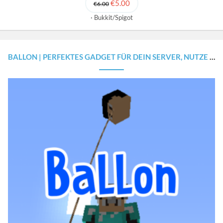
€5.00
€6.00
Bukkit/Spigot
BALLON | PERFEKTES GADGET FÜR DEIN SERVER, NUTZE KÖPFE ALS BALLON [1.8.X - 1.20.X]