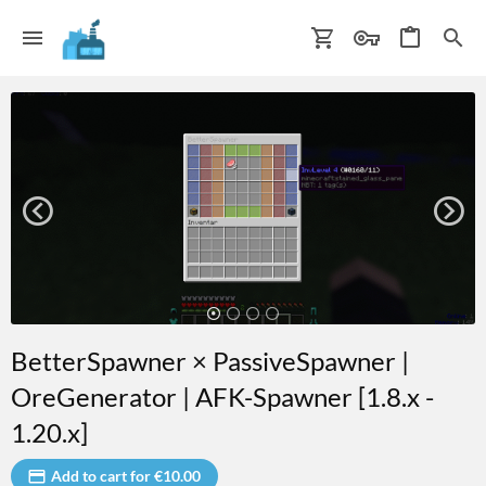
BetterSpawner × PassiveSpawner |
OreGenerator | AFK-Spawner [1.8.x -
1.20.x]
Add to cart for €10.00