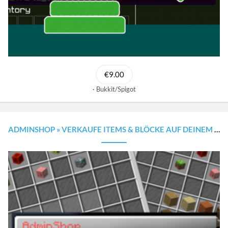
€9.00
Bukkit/Spigot
ADMINSHOP » VERKAUFE ITEMS & BLÖCKE AUF DEINEM SERVER MIT KATEGORIEN [1.8.X - 1.20.X]