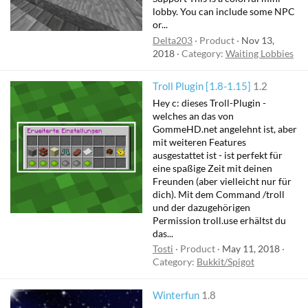
lobby. You can include some NPC
or...
Delta203
Product
Nov 13,
2018
Category:
Waiting Lobbies
Troll Plugin [1.8-1.15]
1.2
Hey c: dieses Troll-Plugin -
welches an das von
GommeHD.net angelehnt ist, aber
mit weiteren Features
ausgestattet ist - ist perfekt für
eine spaßige Zeit mit deinen
Freunden (aber vielleicht nur für
dich). Mit dem Command /troll
und der dazugehörigen
Permission troll.use erhältst du
das...
Tosti
Product
May 11, 2018
Category:
Bukkit/Spigot
Winterfun
1.8