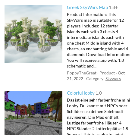
Greek SkyWars Map
1.8+
Product Information: This
SkyWars map is suitable for 12
players. Includes: 12 starter
islands each with 3 chests 4
intermediate islands each with
one chest Middle island with 4
chests, an enchanting table and 4
diamonds Download Information:
You will receive a .zip with: 1.8
schematic and...
PoppyTheGreat
Product
Oct
21, 2022
Category:
Skywars
Colorful lobby
1.0
Das ist eine sehr farbenfrohe mini
Lobby. Du kannst mit NPCs oder
Schildern zu deinen Spielmodi
navigieren. Die Map enthält:
Lustige farbenfrohe Häuser 4
NPC Ständer 2 Lotterieplätze 1.8
Support This is a colorful mini