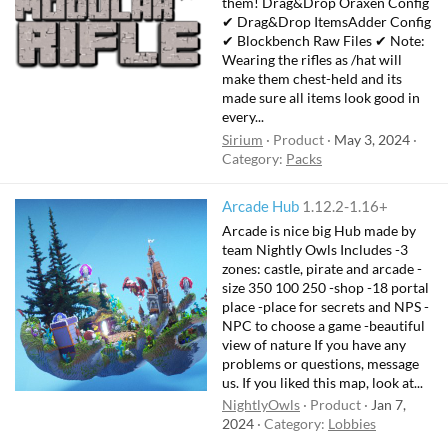
them! Drag&Drop Oraxen Config
✔ Drag&Drop ItemsAdder Config
✔ Blockbench Raw Files ✔ Note:
Wearing the rifles as /hat will
make them chest-held and its
made sure all items look good in
every...
Sirium
Product
May 3, 2024
Category:
Packs
Arcade Hub
1.12.2-1.16+
Arcade is nice big Hub made by
team Nightly Owls Includes -3
zones: castle, pirate and arcade -
size 350 100 250 -shop -18 portal
place -place for secrets and NPS -
NPC to choose a game -beautiful
view of nature If you have any
problems or questions, message
us. If you liked this map, look at...
NightlyOwls
Product
Jan 7,
2024
Category:
Lobbies