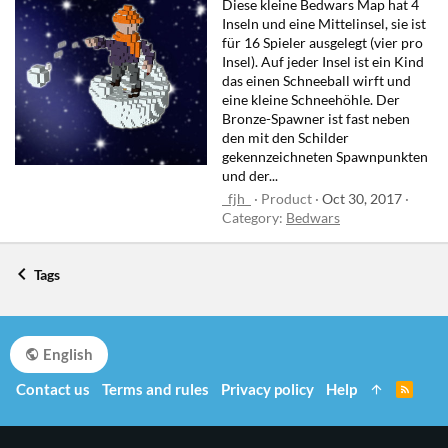
Diese kleine Bedwars Map hat 4
Inseln und eine Mittelinsel, sie ist
für 16 Spieler ausgelegt (vier pro
Insel). Auf jeder Insel ist ein Kind
das einen Schneeball wirft und
eine kleine Schneehöhle. Der
Bronze-Spawner ist fast neben
den mit den Schilder
gekennzeichneten Spawnpunkten
und der...
_fjh_
Product
Oct 30, 2017
Category:
Bedwars
Tags
English
Contact us
Terms and rules
Privacy policy
Help
R
S
S