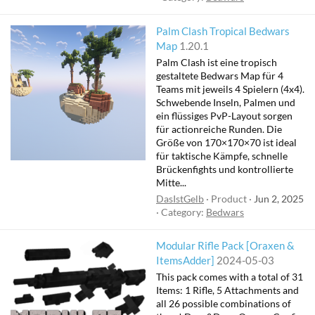
Palm Clash Tropical Bedwars
Map
1.20.1
Palm Clash ist eine tropisch
gestaltete Bedwars Map für 4
Teams mit jeweils 4 Spielern (4x4).
Schwebende Inseln, Palmen und
ein flüssiges PvP-Layout sorgen
für actionreiche Runden. Die
Größe von 170×170×70 ist ideal
für taktische Kämpfe, schnelle
Brückenfights und kontrollierte
Mitte...
DasIstGelb
Product
Jun 2, 2025
Category:
Bedwars
Modular Rifle Pack [Oraxen &
ItemsAdder]
2024-05-03
This pack comes with a total of 31
Items: 1 Rifle, 5 Attachments and
all 26 possible combinations of